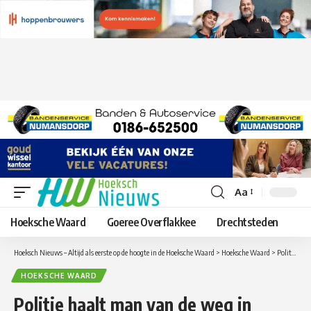
Aa
Lettergrootte
aanpassen
Hoeksche Waard
Goeree Overflakkee
Drechtsteden
Hoeksch Nieuws – Altijd als eerste op de hoogte in de Hoeksche Waard
>
Hoeksche Waard
>
Politie haalt man van de weg in Heinenoord met een slok teveel op en een ongeldig verklaard rijbewijs
HOEKSCHE WAARD
Politie haalt man van de weg in