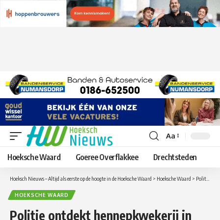
Aa
Lettergrootte
aanpassen
Hoeksche Waard
Goeree Overflakkee
Drechtsteden
Hoeksch Nieuws – Altijd als eerste op de hoogte in de Hoeksche Waard
>
Hoeksche Waard
>
Politie ontdekt hennepkwekerij in woning in Puttershoek
HOEKSCHE WAARD
Politie ontdekt hennepkwekerij in