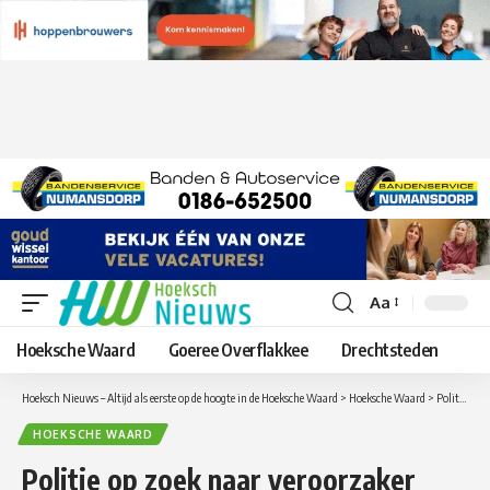
Aa
Lettergrootte
aanpassen
Hoeksche Waard
Goeree Overflakkee
Drechtsteden
Hoeksch Nieuws – Altijd als eerste op de hoogte in de Hoeksche Waard
>
Hoeksche Waard
>
Politie op zoek naar veroorzaker ongeval in Oud-Beijerland
HOEKSCHE WAARD
Politie op zoek naar veroorzaker