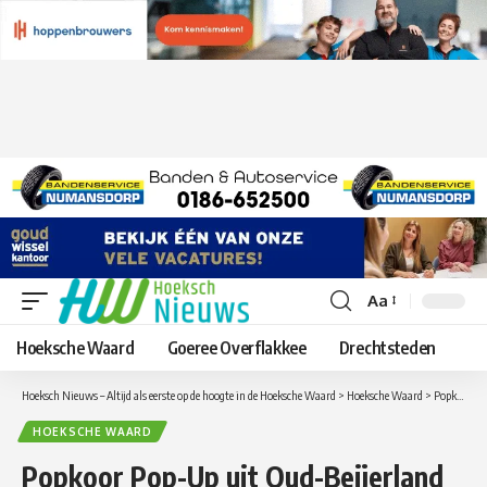
Aa
Lettergrootte
aanpassen
Hoeksche Waard
Goeree Overflakkee
Drechtsteden
Hoeksch Nieuws – Altijd als eerste op de hoogte in de Hoeksche Waard
>
Hoeksche Waard
>
Popkoor Pop-Up uit Oud-Beijerland zingt Songs in de key of life in Theater Zuidplein
HOEKSCHE WAARD
Popkoor Pop-Up uit Oud-Beijerland