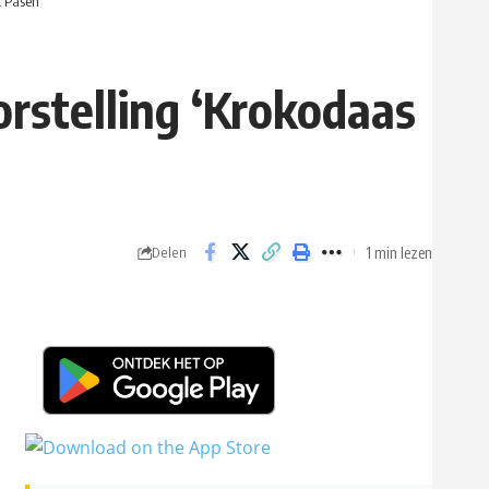
t Pasen”
orstelling ‘Krokodaas
1 min lezen
Delen