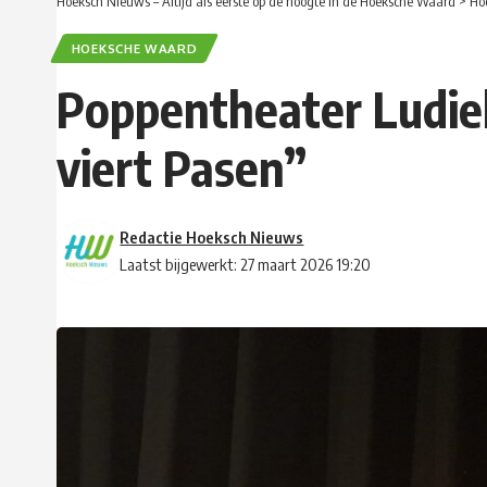
Hoeksch Nieuws – Altijd als eerste op de hoogte in de Hoeksche Waard
>
Ho
HOEKSCHE WAARD
Poppentheater Ludiek 
viert Pasen”
Redactie Hoeksch Nieuws
Laatst bijgewerkt: 27 maart 2026 19:20