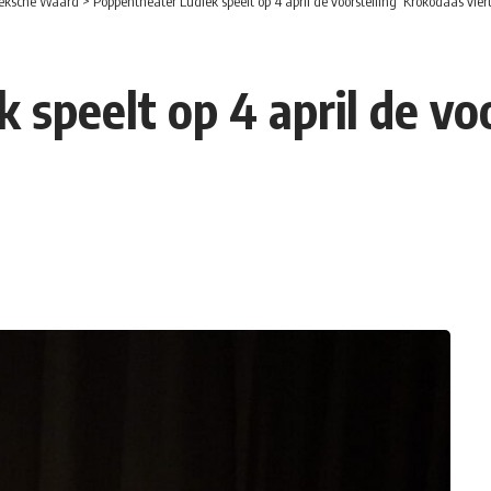
eksche Waard
>
Poppentheater Ludiek speelt op 4 april de voorstelling ‘Krokodaas vier
speelt op 4 april de vo