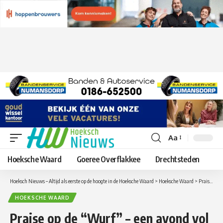
Aa
Lettergrootte
aanpassen
Hoeksche Waard
Goeree Overflakkee
Drechtsteden
Hoeksch Nieuws – Altijd als eerste op de hoogte in de Hoeksche Waard
>
Hoeksche Waard
>
Praise op de “Wurf” – een avond vol muziek, aanbidding en inspiratie
HOEKSCHE WAARD
Praise op de “Wurf” – een avond vol