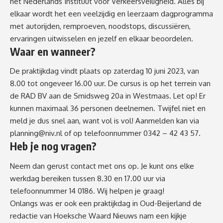
het Nederlands Instituut voor Verkeersveiligheid
. Alles bij
elkaar wordt het een veelzijdig en leerzaam dagprogramma
met autorijden, remproeven, noodstops, discussiëren,
ervaringen uitwisselen en jezelf en elkaar beoordelen.
Waar en wanneer?
De praktijkdag vindt plaats op zaterdag 10 juni 2023, van
8.00 tot ongeveer 16.00 uur. De cursus is op het terrein van
de RAD BV aan de Smidsweg 20a in Westmaas. Let op! Er
kunnen maximaal 36 personen deelnemen. Twijfel niet en
meld je dus snel aan, want vol is vol! Aanmelden kan via
planning@niv.nl
of op telefoonnummer 0342 – 42 43 57.
Heb je nog vragen?
Neem dan gerust contact met ons op. Je kunt ons elke
werkdag bereiken tussen 8.30 en 17.00 uur via
telefoonnummer 14 0186. Wij helpen je graag!
Onlangs was er ook een praktijkdag in Oud-Beijerland de
redactie van Hoeksche Waard Nieuws nam een kijkje