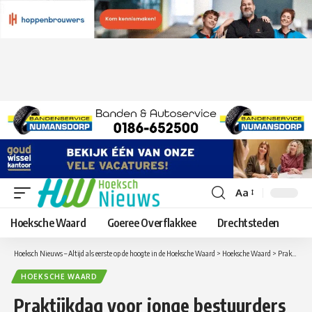
Aa
Lettergrootte
aanpassen
Hoeksche Waard
Goeree Overflakkee
Drechtsteden
Hoeksch Nieuws – Altijd als eerste op de hoogte in de Hoeksche Waard
>
Hoeksche Waard
>
Praktijkdag voor jonge bestuurders op zaterdag 10 juni in Westmaas
HOEKSCHE WAARD
Praktijkdag voor jonge bestuurders