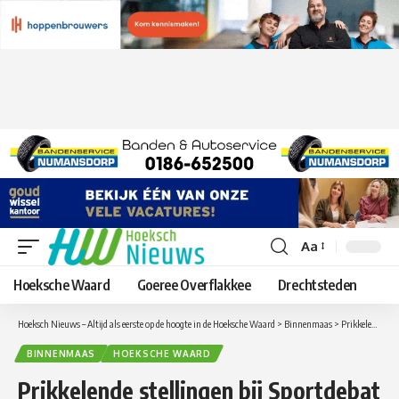
Aa
Lettergrootte
aanpassen
Hoeksche Waard
Goeree Overflakkee
Drechtsteden
Hoeksch Nieuws – Altijd als eerste op de hoogte in de Hoeksche Waard
>
Binnenmaas
>
Prikkelende stellingen bij Sportdebat Binnenmaas
BINNENMAAS
HOEKSCHE WAARD
Prikkelende stellingen bij Sportdebat