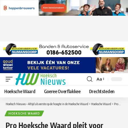
Aa
Lettergrootte
aanpassen
Hoeksche Waard
Goeree Overflakkee
Drechtsteden
Hoeksch Nieuws – Altijd als eerste op de hoogte in de Hoeksche Waard
>
Hoeksche Waard
>
Pro Hoeksche Waard pleit voor actief kernenbeleid na herindeling
HOEKSCHE WAARD
Pro Hoeksche Waard pleit voor