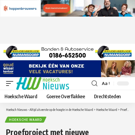
Aa
Lettergrootte
aanpassen
Hoeksche Waard
Goeree Overflakkee
Drechtsteden
Hoeksch Nieuws – Altijd als eerste op de hoogte in de Hoeksche Waard
>
Hoeksche Waard
>
Proefproject met nieuwe woonvormen in de Zuidwijk Oud-Beijerland
HOEKSCHE WAARD
Proefproject met nieuwe