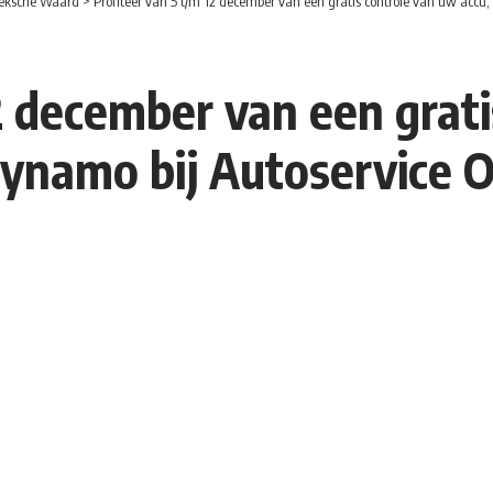
eksche Waard
>
Profiteer van 5 t/m 12 december van een gratis controle van uw accu, 
12 december van een grat
ynamo bij Autoservice On