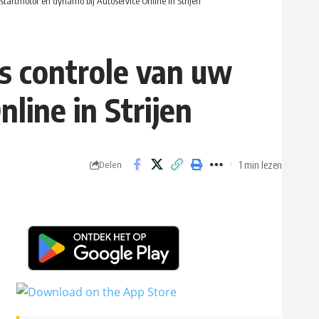
startmotor en dynamo bij Autoservice Online in Strijen
is controle van uw
line in Strijen
1 min lezen
Delen