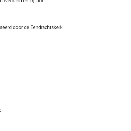
coverband en DJ Jack
niseerd door de Eendrachtskerk
c