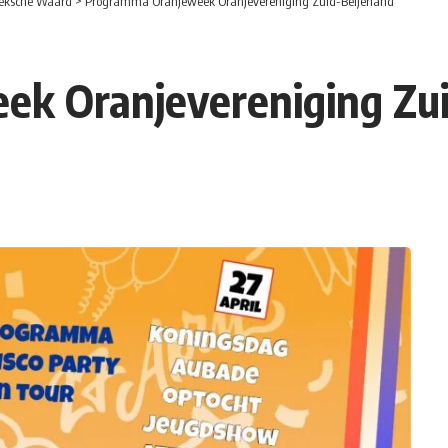
eksche Waard
>
Programma Oranjeweek Oranjevereniging Zuid-Beijerland
k Oranjevereniging Zui