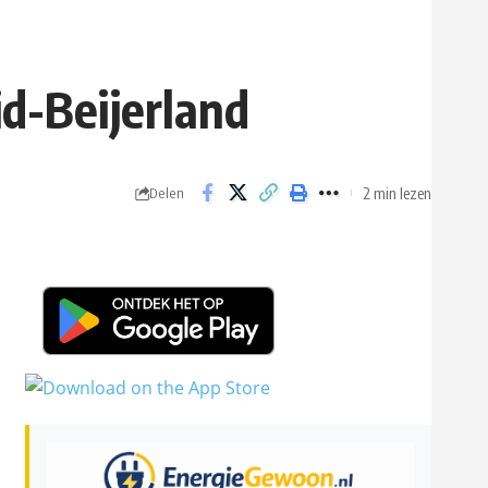
d-Beijerland
2 min lezen
Delen