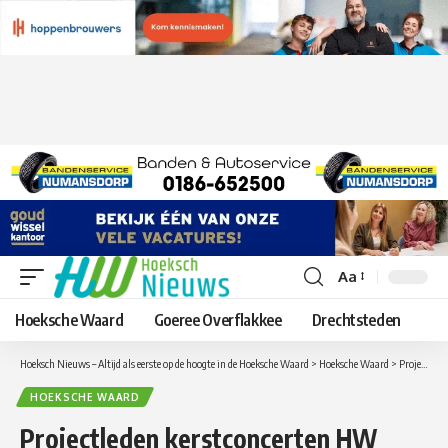
Aa
Lettergrootte
aanpassen
Hoeksche Waard
Goeree Overflakkee
Drechtsteden
Hoeksch Nieuws – Altijd als eerste op de hoogte in de Hoeksche Waard
>
Hoeksche Waard
>
Projectleden kerstconcerten HW Mannenkoor gezocht
HOEKSCHE WAARD
Projectleden kerstconcerten HW