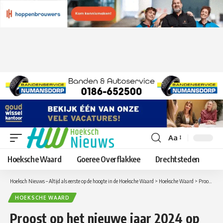
Aa
Lettergrootte
aanpassen
Hoeksche Waard
Goeree Overflakkee
Drechtsteden
Hoeksch Nieuws – Altijd als eerste op de hoogte in de Hoeksche Waard
>
Hoeksche Waard
>
Proost op het nieuwe jaar 2024 op De Weerklank in Westmaas
HOEKSCHE WAARD
Proost op het nieuwe jaar 2024 op