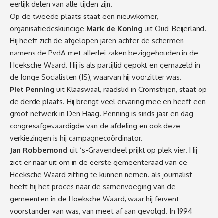
eerlijk delen van alle tijden zijn.
Op de tweede plaats staat een nieuwkomer,
organisatiedeskundige
Mark de Koning
uit Oud-Beijerland.
Hij heeft zich de afgelopen jaren achter de schermen
namens de PvdA met allerlei zaken beziggehouden in de
Hoeksche Waard. Hij is als partijlid gepokt en gemazeld in
de Jonge Socialisten (JS), waarvan hij voorzitter was.
Piet Penning
uit Klaaswaal, raadslid in Cromstrijen, staat op
de derde plaats. Hij brengt veel ervaring mee en heeft een
groot netwerk in Den Haag. Penning is sinds jaar en dag
congresafgevaardigde van de afdeling en ook deze
verkiezingen is hij campagnecoördinator.
Jan Robbemond
uit ‘s-Gravendeel prijkt op plek vier. Hij
ziet er naar uit om in de eerste gemeenteraad van de
Hoeksche Waard zitting te kunnen nemen. als journalist
heeft hij het proces naar de samenvoeging van de
gemeenten in de Hoeksche Waard, waar hij fervent
voorstander van was, van meet af aan gevolgd. In 1994