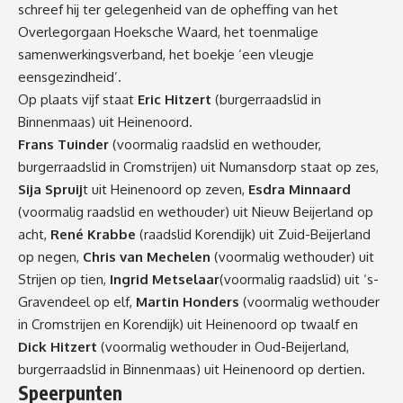
schreef hij ter gelegenheid van de opheffing van het
Overlegorgaan Hoeksche Waard, het toenmalige
samenwerkingsverband, het boekje ‘een vleugje
eensgezindheid’.
Op plaats vijf staat
Eric Hitzert
(burgerraadslid in
Binnenmaas) uit Heinenoord.
Frans Tuinder
(voormalig raadslid en wethouder,
burgerraadslid in Cromstrijen) uit Numansdorp staat op zes,
Sija Spruij
t uit Heinenoord op zeven,
Esdra Minnaard
(voormalig raadslid en wethouder) uit Nieuw Beijerland op
acht,
René Krabbe
(raadslid Korendijk) uit Zuid-Beijerland
op negen,
Chris van Mechelen
(voormalig wethouder) uit
Strijen op tien,
Ingrid Metselaar
(voormalig raadslid) uit ‘s-
Gravendeel op elf,
Martin Honders
(voormalig wethouder
in Cromstrijen en Korendijk) uit Heinenoord op twaalf en
Dick Hitzert
(voormalig wethouder in Oud-Beijerland,
burgerraadslid in Binnenmaas) uit Heinenoord op dertien.
Speerpunten