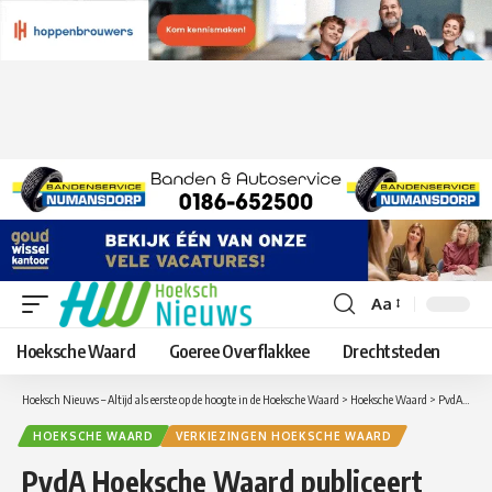
Aa
Lettergrootte
aanpassen
Hoeksche Waard
Goeree Overflakkee
Drechtsteden
Hoeksch Nieuws – Altijd als eerste op de hoogte in de Hoeksche Waard
>
Hoeksche Waard
>
PvdA Hoeksche Waard publiceert verkiezingsprogramma, speerpunten en de kandidatenlijst
HOEKSCHE WAARD
VERKIEZINGEN HOEKSCHE WAARD
PvdA Hoeksche Waard publiceert