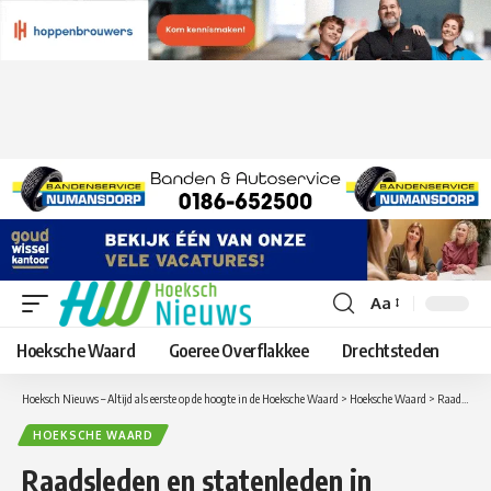
Aa
Lettergrootte
aanpassen
Hoeksche Waard
Goeree Overflakkee
Drechtsteden
Hoeksch Nieuws – Altijd als eerste op de hoogte in de Hoeksche Waard
>
Hoeksche Waard
>
Raadsleden en statenleden in gesprek over toekomst Hoeksche Waard
HOEKSCHE WAARD
Raadsleden en statenleden in