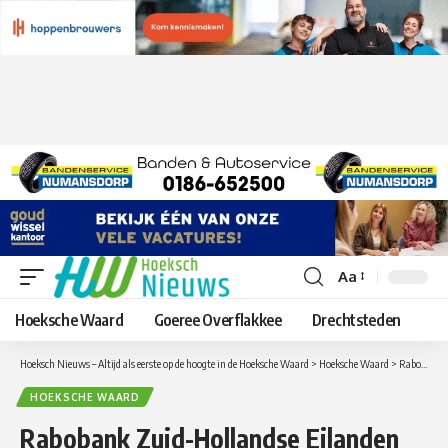
Aa
Lettergrootte
aanpassen
Hoeksche Waard
Goeree Overflakkee
Drechtsteden
Hoeksch Nieuws – Altijd als eerste op de hoogte in de Hoeksche Waard
>
Hoeksche Waard
>
Rabobank Zuid-Hollandse Eilanden steunt Zorgboerderij Bonaventura
HOEKSCHE WAARD
Rabobank Zuid-Hollandse Eilanden