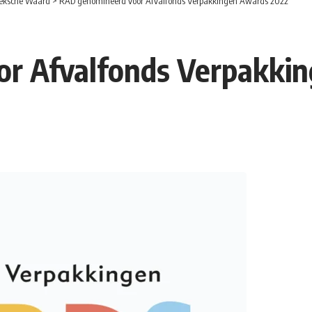
eksche Waard
>
RAD genomineerd voor Afvalfonds Verpakkingen Awards 2022
r Afvalfonds Verpakki