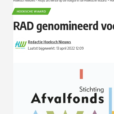
Hoeksch Nieuws – Altijd als eerste op de hoogte in de Hoeksche Waard
>
Ho
HOEKSCHE WAARD
RAD genomineerd voo
Redactie Hoeksch Nieuws
Laatst bijgewerkt: 13 april 2022 12:09