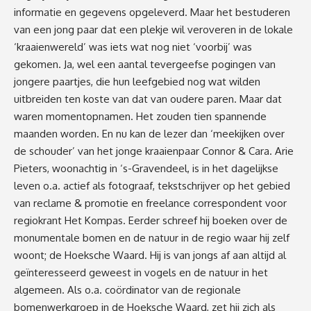
informatie en gegevens opgeleverd. Maar het bestuderen
van een jong paar dat een plekje wil veroveren in de lokale
‘kraaienwereld’ was iets wat nog niet ‘voorbij’ was
gekomen. Ja, wel een aantal tevergeefse pogingen van
jongere paartjes, die hun leefgebied nog wat wilden
uitbreiden ten koste van dat van oudere paren. Maar dat
waren momentopnamen. Het zouden tien spannende
maanden worden. En nu kan de lezer dan ‘meekijken over
de schouder’ van het jonge kraaienpaar Connor & Cara. Arie
Pieters, woonachtig in ‘s-Gravendeel, is in het dagelijkse
leven o.a. actief als fotograaf, tekstschrijver op het gebied
van reclame & promotie en freelance correspondent voor
regiokrant Het Kompas. Eerder schreef hij boeken over de
monumentale bomen en de natuur in de regio waar hij zelf
woont; de Hoeksche Waard. Hij is van jongs af aan altijd al
geïnteresseerd geweest in vogels en de natuur in het
algemeen. Als o.a. coördinator van de regionale
bomenwerkgroep in de Hoeksche Waard, zet hij zich als