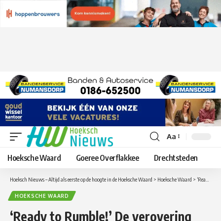
Aa
Lettergrootte
aanpassen
Hoeksche Waard
Goeree Overflakkee
Drechtsteden
Hoeksch Nieuws – Altijd als eerste op de hoogte in de Hoeksche Waard
>
Hoeksche Waard
>
‘Ready to Rumble!’ De verovering van een ‘koninkrijk’ het 5e boek van de Hoeksche Waarder Arie Pieters
HOEKSCHE WAARD
‘Ready to Rumble!’ De verovering