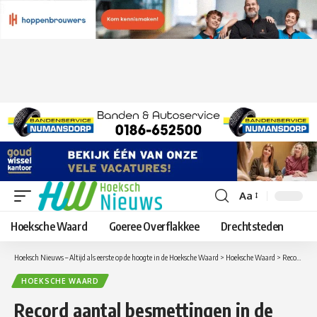
Aa
Lettergrootte
aanpassen
Hoeksche Waard
Goeree Overflakkee
Drechtsteden
Hoeksch Nieuws – Altijd als eerste op de hoogte in de Hoeksche Waard
>
Hoeksche Waard
>
Record aantal besmettingen in de Hoeksche Waard: Update Coronavirus cijfers in de Hoeksche Waard van donderdag 11 november
HOEKSCHE WAARD
Record aantal besmettingen in de