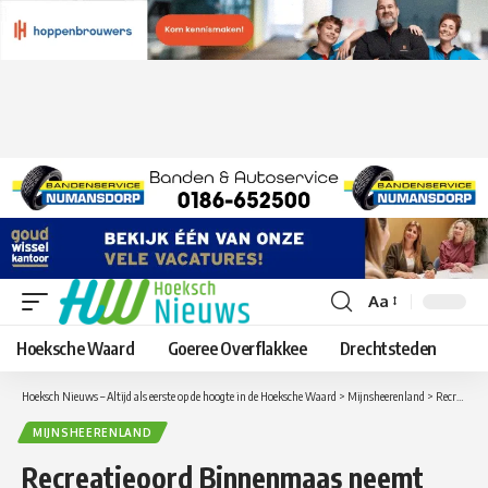
Aa
Lettergrootte
aanpassen
Hoeksche Waard
Goeree Overflakkee
Drechtsteden
Hoeksch Nieuws – Altijd als eerste op de hoogte in de Hoeksche Waard
>
Mijnsheerenland
>
Recreatieoord Binnenmaas neemt nieuwe airtrampoline in gebruik
MIJNSHEERENLAND
Recreatieoord Binnenmaas neemt