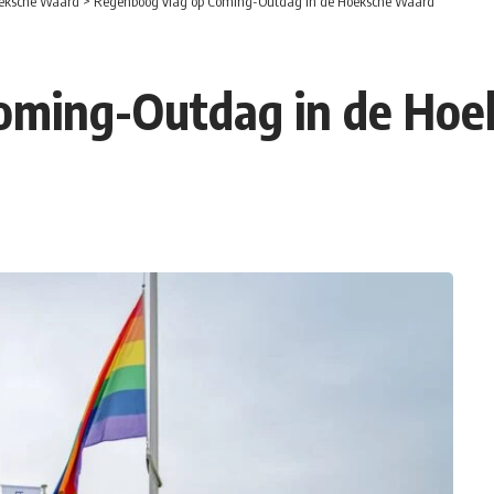
eksche Waard
>
Regenboog vlag op Coming-Outdag in de Hoeksche Waard
oming-Outdag in de Ho