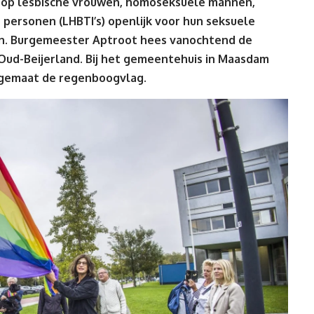
op lesbische vrouwen, homoseksuele mannen,
 personen (LHBTI’s) openlijk voor hun seksuele
en. Burgemeester Aptroot hees vanochtend de
Oud-Beijerland. Bij het gemeentehuis in Maasdam
agemaat de regenboogvlag.