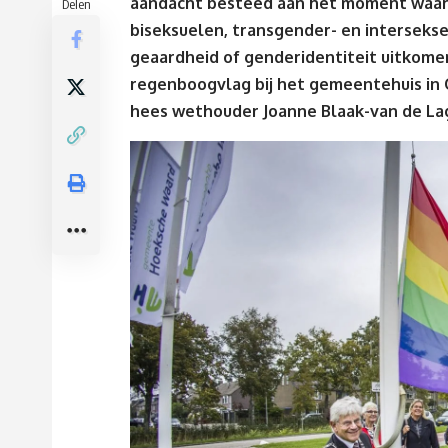
aandacht besteed aan het moment waar
Delen
biseksuelen, transgender- en intersekse
geaardheid of genderidentiteit uitkom
regenboogvlag bij het gemeentehuis in 
hees wethouder Joanne Blaak-van de L