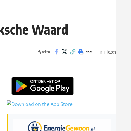
eksche Waard
1 min lezen
Delen