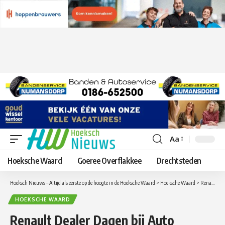
Aa
Lettergrootte
aanpassen
Hoeksche Waard
Goeree Overflakkee
Drechtsteden
Hoeksch Nieuws – Altijd als eerste op de hoogte in de Hoeksche Waard
>
Hoeksche Waard
>
Renault Dealer Dagen bij Auto Indumij: profiteer nog t/m 4 januari!
HOEKSCHE WAARD
Renault Dealer Dagen bij Auto