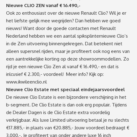
Nieuwe CLIO ZEN vanaf € 16.490,-
Ook zo enthousiast over de nieuwe Renault Clio? Wil je er
het liefste gelijk mee wegrijden? Dan hebben we goed
nieuws! Want door de goede contacten met Renault
Nederland hebben we een aantal spiksplinternieuwe Clio’s
in de Zen uitvoering binnengekregen. Dat betekent niet
alleen supersnel rijden, maar je profiteert ook nog eens van
een aantrekkelijke korting op deze showroommodellen. Zo
rijd je een nieuwe Clio Zen al vanaf € 16.490,- en dat is
inlcusief € 2.300,- voordeel! Meer info? Kijk op:
www.ikwileenclio.nl
Nieuwe Clio Estate met speciaal eindejaarsvoordeel
De nieuwe Clio Estate is een bijzondere verschijning in het
b-segment. De Clio Estate is dan ook erg populair. Tijdens
de Dealer Dagen is de Clio Estate extra voordelig
verkrijgbaar. Als luxe Limited uitvoering betaal je nu slechts
€17.885,- in plaats van €20.885,- Jouw voordeel bedraagt €
3.000,-. Je profiteert van onder andere luxe 16 inch