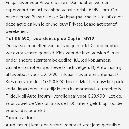
En ga liever voor Private lease? Dan hebben we een
supervoordelig actieaanbod vanaf slechts €349,- pm. Op
onze nieuwe Private Lease Actiepagina vind je alle info over
deze actie en kun je online jouw Private Lease actietarief
berekenen.
Tot € 5.690,- voordeel op de Captur MY19
De laatste modellen van het vorige model Captur hebben
we extra scherp geprijsd. Kies voor de luxe Version S, met
onder andere alcantara bekleding, full led koplampen,
climate control en sportieve 17 inch velgen. Bij Auto Indumij
al leverbaar voor € 22.990,- rijklaar. Liever een automaat?
Kies dan voor de TCe 150 EDC Intens. Met het easy life pack
zodat inparkeren letterlijk in een handomdraai te regelen is.
Tijdeljik bij Auto Indumij, verkrijgbaar voor € 23.990,- Let op,
voor zowel de Version S als de EDC Intens geldt, op=op de
voorraad is beperkt!
Topoccasions
Auto Indumij kent een ruimte voorraad zeer jong gebruikte