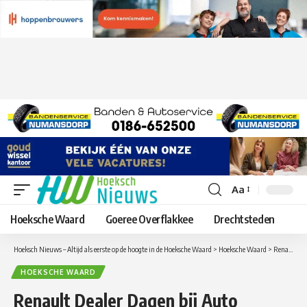
Aa
Lettergrootte
aanpassen
Hoeksche Waard
Goeree Overflakkee
Drechtsteden
Hoeksch Nieuws – Altijd als eerste op de hoogte in de Hoeksche Waard
>
Hoeksche Waard
>
Renault Dealer Dagen bij Auto Indumij: profiteer van duizenden euro’s voordeel!
HOEKSCHE WAARD
Renault Dealer Dagen bij Auto