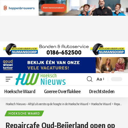
Aa
Lettergrootte
aanpassen
Hoeksche Waard
Goeree Overflakkee
Drechtsteden
Hoeksch Nieuws – Altijd als eerste op de hoogte in de Hoeksche Waard
>
Hoeksche Waard
>
Repaircafe Oud-Beijerland open op 20 juli.
HOEKSCHE WAARD
Repaircafe Oud-Beijerland open op