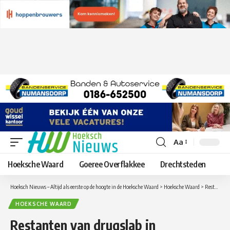
Aa
Lettergrootte
aanpassen
Hoeksche Waard
Goeree Overflakkee
Drechtsteden
Hoeksch Nieuws – Altijd als eerste op de hoogte in de Hoeksche Waard
>
Hoeksche Waard
>
Restanten van drugslab in garagebedrijf Oud-Beijerland, 7 inwoners uit Oud-Beijerland aangehouden
HOEKSCHE WAARD
Restanten van drugslab in