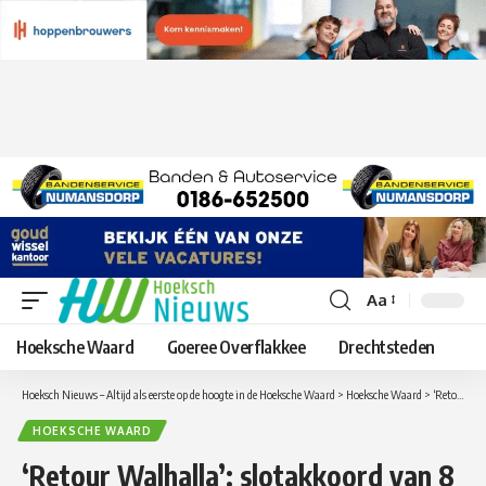
Aa
Lettergrootte
aanpassen
Hoeksche Waard
Goeree Overflakkee
Drechtsteden
Hoeksch Nieuws – Altijd als eerste op de hoogte in de Hoeksche Waard
>
Hoeksche Waard
>
‘Retour Walhalla’: slotakkoord van 8 jaar avonturen van unieke kraaienfamilie
HOEKSCHE WAARD
‘Retour Walhalla’: slotakkoord van 8