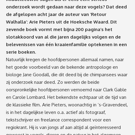
onderzoek wordt gedaan naar deze vogels? Dat deed
de afgelopen acht jaar de auteur van ‘Retour
Walhalla’: Arie Pieters uit de Hoeksche Waard. Dit
zevende boek vormt met bijna 200 pagina’s het
slotakkoord van al die jaren dagelijks volgen en de
belevenissen van één kraaienfamilie optekenen in een
serie boeken.
Natuurlijk kregen de hoofdpersonen allemaal namen, naar
het goede voorbeeld van de bekende antropologe en
biologe Jane Goodall, die dit deed bij de chimpansees waar
zij onderzoek naar deed. Zo werden de beide
oorspronkelijke hoofdpersonen vernoemd naar Clark Gable
en Carole Lombard. Het bekendste echtpaar uit de tijd van
de klassieke film. Arie Pieters, woonachtig in ‘s-Gravendeel,
is in het dagelijkse leven o.a. actief als fotograaf,
tekstschrijver en freelance correspondent voor een
regiokrant. Hij is van jongs af aan altijd al geïnteresseerd
geweest in vogels, dieren en de natuur in het algemeen.