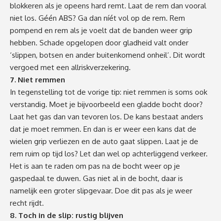
blokkeren als je opeens hard remt. Laat de rem dan vooral
niet los. Géén ABS? Ga dan níét vol op de rem. Rem
pompend en rem als je voelt dat de banden weer grip
hebben. Schade opgelopen door gladheid valt onder
‘slippen, botsen en ander buitenkomend onheil’. Dit wordt
vergoed met een
allriskverzekering
.
7. Niet remmen
In tegenstelling tot de vorige tip: niet remmen is soms ook
verstandig. Moet je bijvoorbeeld een gladde bocht door?
Laat het gas dan van tevoren los. De kans bestaat anders
dat je moet remmen. En dan is er weer een kans dat de
wielen grip verliezen en de auto gaat slippen. Laat je de
rem ruim op tijd los? Let dan wel op achterliggend verkeer.
Het is aan te raden om pas na de bocht weer op je
gaspedaal te duwen. Gas niet al in de bocht, daar is
namelijk een groter slipgevaar. Doe dit pas als je weer
recht rijdt.
8. Toch in de slip: rustig blijven