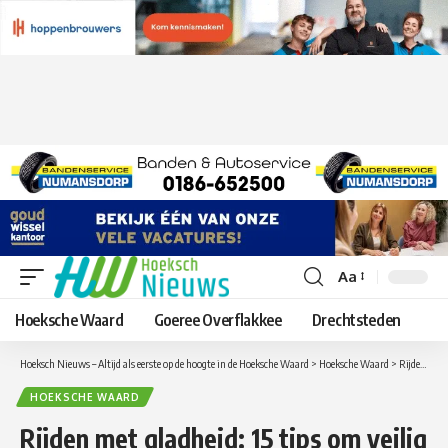
Aa
Lettergrootte
aanpassen
Hoeksche Waard
Goeree Overflakkee
Drechtsteden
Hoeksch Nieuws – Altijd als eerste op de hoogte in de Hoeksche Waard
>
Hoeksche Waard
>
Rijden met gladheid: 15 tips om veilig thuis te komen
HOEKSCHE WAARD
Rijden met gladheid: 15 tips om veilig