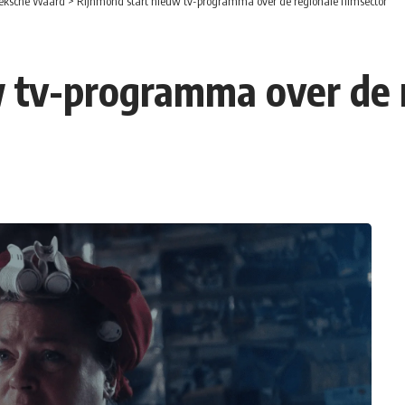
eksche Waard
>
Rijnmond start nieuw tv-programma over de regionale filmsector
 tv-programma over de r