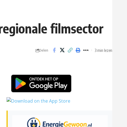
egionale filmsector
3 min lezen
Delen