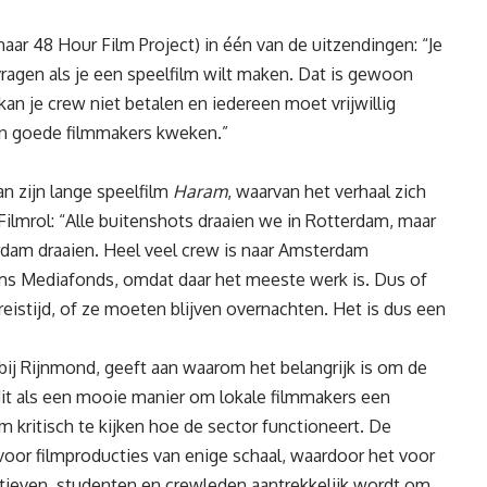
aar 48 Hour Film Project) in één van de uitzendingen: “Je
ragen als je een speelfilm wilt maken. Dat is gewoon
kan je crew niet betalen en iedereen moet vrijwillig
en goede filmmakers kweken.”
n zijn lange speelfilm
Haram
, waarvan het verhaal zich
Filmrol: “Alle buitenshots draaien we in Rotterdam, maar
dam draaien. Heel veel crew is naar Amsterdam
ms Mediafonds, omdat daar het meeste werk is. Dus of
istijd, of ze moeten blijven overnachten. Het is dus een
bij Rijnmond, geeft aan waarom het belangrijk is om de
dit als een mooie manier om lokale filmmakers een
m kritisch te kijken hoe de sector functioneert. De
 voor filmproducties van enige schaal, waardoor het voor
reatieven, studenten en crewleden aantrekkelijk wordt om