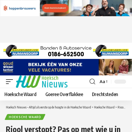
Aa
Lettergrootte
aanpassen
Hoeksche Waard
Goeree Overflakkee
Drechtsteden
Hoeksch Nieuws – Altijd als eerste op de hoogte in de Hoeksche Waard
>
Hoeksche Waard
>
Riool verstopt? Pas op met wie u in zee gaat!
HOEKSCHE WAARD
Riool verstopt? Pas op met wie u in