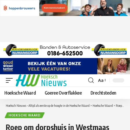
Aa
Lettergrootte
aanpassen
Hoeksche Waard
Goeree Overflakkee
Drechtsteden
Hoeksch Nieuws – Altijd als eerste op de hoogte in de Hoeksche Waard
>
Hoeksche Waard
>
Roep om dorpshuis in Westmaas ‘Daadkracht inwoners kan voorbeeld zijn voor college’
HOEKSCHE WAARD
Roep om dorpshuis in Westmaas