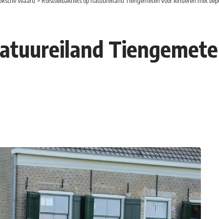
eksche Waard
>
Rolstoelbakfiets op natuureiland Tiengemeten voor kinderen met bep
natuureiland Tiengemet