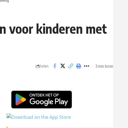
erking
en voor kinderen met
3 min lezen
Delen