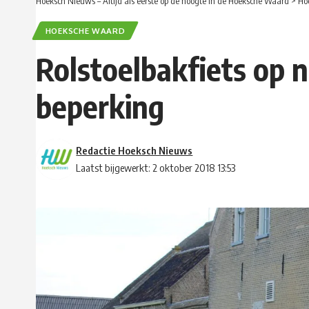
Hoeksch Nieuws – Altijd als eerste op de hoogte in de Hoeksche Waard
>
Ho
HOEKSCHE WAARD
Rolstoelbakfiets op 
beperking
Redactie Hoeksch Nieuws
Laatst bijgewerkt: 2 oktober 2018 13:53