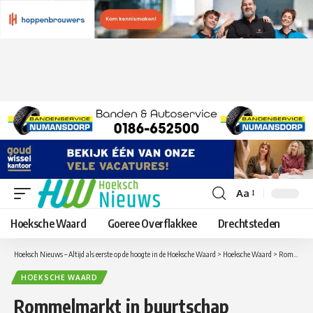
Aa
Lettergrootte
aanpassen
Hoeksche Waard
Goeree Overflakkee
Drechtsteden
Hoeksch Nieuws – Altijd als eerste op de hoogte in de Hoeksche Waard
>
Hoeksche Waard
>
Rommelmarkt in buurtschap Cillaarshoek
HOEKSCHE WAARD
Rommelmarkt in buurtschap