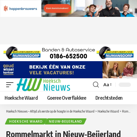
Aa
Lettergrootte
aanpassen
Hoeksche Waard
Goeree Overflakkee
Drechtsteden
Hoeksch Nieuws – Altijd als eerste op de hoogte in de Hoeksche Waard
>
Hoeksche Waard
>
Rommelmarkt in Nieuw-Beijerland
HOEKSCHE WAARD
NIEUW-BEIJERLAND
Rommelmarkt in Nieuw-Beijerland