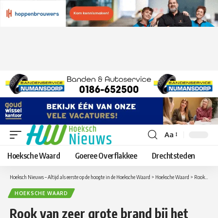
Aa
Lettergrootte
aanpassen
Hoeksche Waard
Goeree Overflakkee
Drechtsteden
Hoeksch Nieuws – Altijd als eerste op de hoogte in de Hoeksche Waard
>
Hoeksche Waard
>
Rook van zeer grote brand bij het chemische bedrijf Drecht Coating Services in Moerdijk ook in de Hoeksche Waard goed te zien
HOEKSCHE WAARD
Rook van zeer grote brand bij het