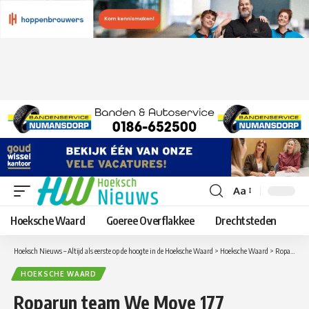
Aa
Lettergrootte
aanpassen
Hoeksche Waard
Goeree Overflakkee
Drechtsteden
Hoeksch Nieuws – Altijd als eerste op de hoogte in de Hoeksche Waard
>
Hoeksche Waard
>
Roparun team We Move 177 organiseert een mini Roparun op de Bouwsteen
HOEKSCHE WAARD
Roparun team We Move 177