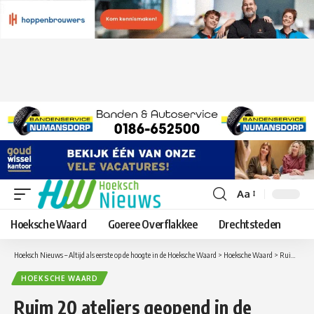
Aa
Lettergrootte
aanpassen
Hoeksche Waard
Goeree Overflakkee
Drechtsteden
Hoeksch Nieuws – Altijd als eerste op de hoogte in de Hoeksche Waard
>
Hoeksche Waard
>
Ruim 20 ateliers geopend in de Hoeksche Waard tijdens het Landelijk Atelierweekend
HOEKSCHE WAARD
Ruim 20 ateliers geopend in de