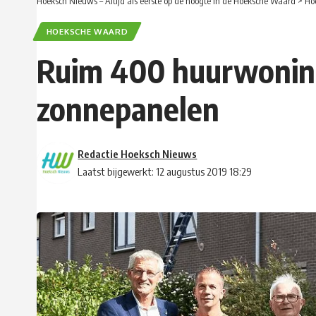
Hoeksch Nieuws – Altijd als eerste op de hoogte in de Hoeksche Waard
>
Ho
HOEKSCHE WAARD
Ruim 400 huurwoning
zonnepanelen
Redactie Hoeksch Nieuws
Laatst bijgewerkt: 12 augustus 2019 18:29