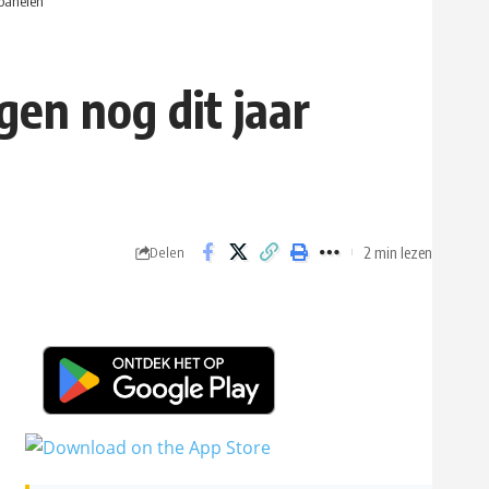
panelen
n nog dit jaar
2 min lezen
Delen