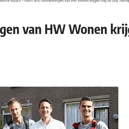
eksche Waard
>
Ruim 400 huurwoningen van HW Wonen krijgen nog dit jaar zonne
en van HW Wonen krijge