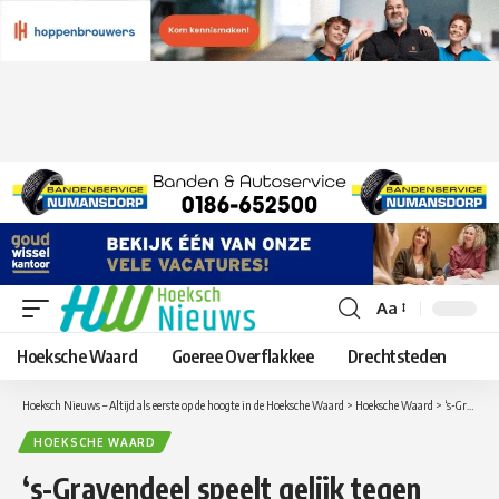
Aa
Lettergrootte
aanpassen
Hoeksche Waard
Goeree Overflakkee
Drechtsteden
Hoeksch Nieuws – Altijd als eerste op de hoogte in de Hoeksche Waard
>
Hoeksche Waard
>
‘s-Gravendeel speelt gelijk tegen Blijdorp
HOEKSCHE WAARD
‘s-Gravendeel speelt gelijk tegen