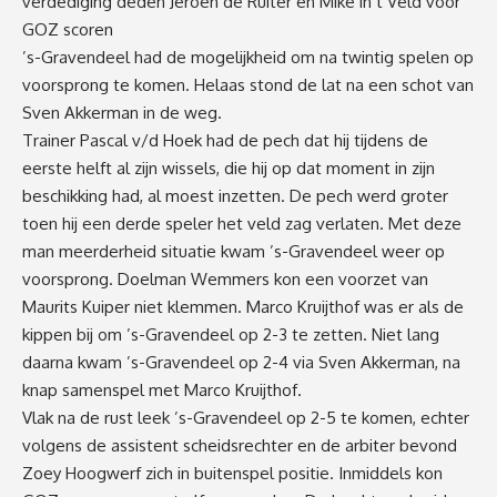
verdediging deden Jeroen de Ruiter en Mike in’t Veld voor
GOZ scoren
’s-Gravendeel had de mogelijkheid om na twintig spelen op
voorsprong te komen. Helaas stond de lat na een schot van
Sven Akkerman in de weg.
Trainer Pascal v/d Hoek had de pech dat hij tijdens de
eerste helft al zijn wissels, die hij op dat moment in zijn
beschikking had, al moest inzetten. De pech werd groter
toen hij een derde speler het veld zag verlaten. Met deze
man meerderheid situatie kwam ’s-Gravendeel weer op
voorsprong. Doelman Wemmers kon een voorzet van
Maurits Kuiper niet klemmen. Marco Kruijthof was er als de
kippen bij om ’s-Gravendeel op 2-3 te zetten. Niet lang
daarna kwam ’s-Gravendeel op 2-4 via Sven Akkerman, na
knap samenspel met Marco Kruijthof.
Vlak na de rust leek ’s-Gravendeel op 2-5 te komen, echter
volgens de assistent scheidsrechter en de arbiter bevond
Zoey Hoogwerf zich in buitenspel positie. Inmiddels kon