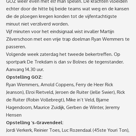
GOZ weer even met elf man spelen. De krachten vloeiden
echter door de hitte bij beide teams wat weg en de kansen
die de ploegen kregen konden tot de vijfentachtigste
minuut niet verzilverd worden.
Vijf minuten voor het eindsignaal wist invaller Martijn
Zilverschoon met een vrije trap doelman Ryan Wemmers te
passeren.
Volgende week zaterdag het tweede bekertreffen. Op
sportpark De Trekdam is dan sv Bolnes de tegenstander.
Aanvang 14.30 uur.
Opstelling GOZ:
Ryan Wemmers, Arnold Coppens, Ferry de Heer Rick
Jeanson), Elroi Rietveld, Jeroen de Ruiter (Jelle Swier), Rick
de Ruiter (Robin Vollebregt), Mike in’t Veld, Bjarne
Hagendoorn, Maurice Zuidijk, Gerben de Winter, Jeremy
Hensen
Opstelling ’s-Gravendeel:
Jordi Verkerk, Reinier Toes, Luc Rozendaal (45ste Youri Ton),