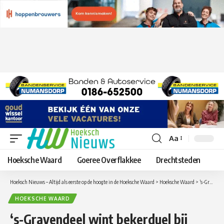
Aa
Lettergrootte
aanpassen
Hoeksche Waard
Goeree Overflakkee
Drechtsteden
Hoeksch Nieuws – Altijd als eerste op de hoogte in de Hoeksche Waard
>
Hoeksche Waard
>
‘s-Gravendeel wint bekerduel bij GOZ
HOEKSCHE WAARD
‘s-Gravendeel wint bekerduel bij