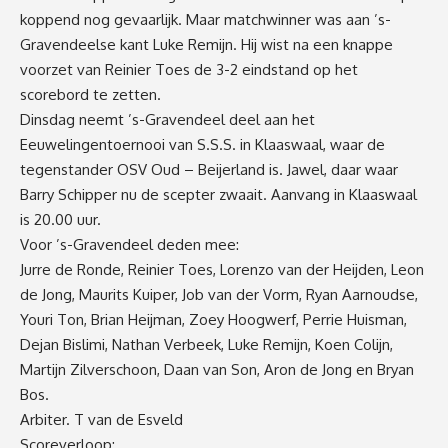
koppend nog gevaarlijk. Maar matchwinner was aan ’s-
Gravendeelse kant Luke Remijn. Hij wist na een knappe
voorzet van Reinier Toes de 3-2 eindstand op het
scorebord te zetten.
Dinsdag neemt ’s-Gravendeel deel aan het
Eeuwelingentoernooi van S.S.S. in Klaaswaal, waar de
tegenstander OSV Oud – Beijerland is. Jawel, daar waar
Barry Schipper nu de scepter zwaait. Aanvang in Klaaswaal
is 20.00 uur.
Voor ’s-Gravendeel deden mee:
Jurre de Ronde, Reinier Toes, Lorenzo van der Heijden, Leon
de Jong, Maurits Kuiper, Job van der Vorm, Ryan Aarnoudse,
Youri Ton, Brian Heijman, Zoey Hoogwerf, Perrie Huisman,
Dejan Bislimi, Nathan Verbeek, Luke Remijn, Koen Colijn,
Martijn Zilverschoon, Daan van Son, Aron de Jong en Bryan
Bos.
Arbiter. T van de Esveld
Scoreverloop: