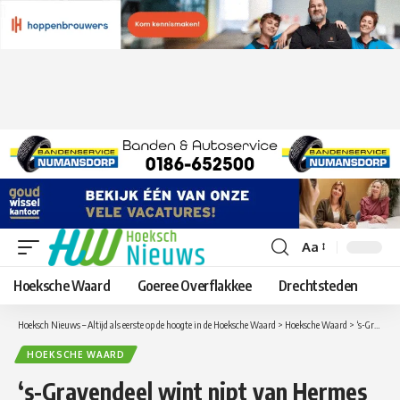
Aa
Lettergrootte
aanpassen
Hoeksche Waard
Goeree Overflakkee
Drechtsteden
Hoeksch Nieuws – Altijd als eerste op de hoogte in de Hoeksche Waard
>
Hoeksche Waard
>
‘s-Gravendeel wint nipt van Hermes DVS
HOEKSCHE WAARD
‘s-Gravendeel wint nipt van Hermes