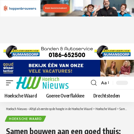
Aa
Lettergrootte
aanpassen
Hoeksche Waard
Goeree Overflakkee
Drechtsteden
Hoeksch Nieuws – Altijd als eerste op de hoogte in de Hoeksche Waard
>
Hoeksche Waard
>
Samen bouwen aan een goed thuis: ‘mobiele huiskamer’ brengt HW Wonen dichter bij de huurder
HOEKSCHE WAARD
Samen bouwen aan een goed thuis: