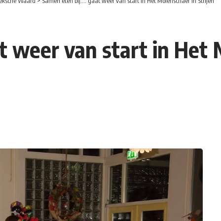
eksche Waard
>
Samen eten bij…. gaat weer van start in Het Molenschaer in Strijen
t weer van start in Het 