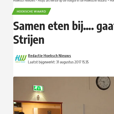
Hoeksch Nieuws – Altijd als eerste op de hoogte in de Hoeksche Waard
>
Ho
HOEKSCHE WAARD
Samen eten bij…. gaa
Strijen
Redactie Hoeksch Nieuws
Laatst bijgewerkt: 31 augustus 2017 15:35