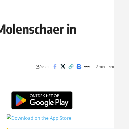
Molenschaer in
2 min lezen
Delen