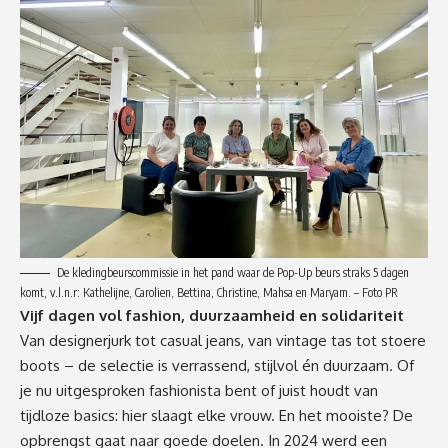
De kledingbeurscommissie in het pand waar de Pop-Up beurs straks 5 dagen
komt, v.l.n.r: Kathelijne, Carolien, Bettina, Christine, Mahsa en Maryam. – Foto PR
Vijf dagen vol fashion, duurzaamheid en solidariteit
Van designerjurk tot casual jeans, van vintage tas tot stoere
boots – de selectie is verrassend, stijlvol én duurzaam. Of
je nu uitgesproken
fashionista
bent of juist houdt van
tijdloze basics: hier slaagt elke vrouw.
En het mooiste?
D
e
opbrengst gaat naar goede doel
en
. In 2024 werd een