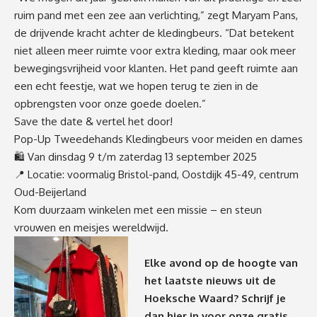
ruim pand met een zee aan verlichting
,”
zegt
Maryam
Pans
,
de drijvende kracht achter de kledingbeurs.
“
Dat betekent
niet alleen meer ruimte voor extra kleding, maar ook meer
bewegingsvrijheid voor klanten. Het pand geeft ruimte aan
een echt feestje, wat we hopen terug te zien in de
opbrengsten voor onze goede doelen.”
Save
the
date & vertel het door!
Pop-Up Tweedehands Kledingbeurs
voor meiden en dames
🛍️
Van dinsdag 9 t/m zaterdag 13 september 2025
📍
Locatie: voormalig Bristol-pand,
Oostdijk 45-49,
centrum
Oud-Beijerland
Kom duurzaam winkelen met een missie – en steun
vrouwen en meisjes wereldwijd.
Elke avond op de hoogte van
het laatste nieuws uit de
Hoeksche Waard? Schrijf je
dan
hier
in voor onze gratis