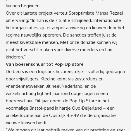
kunnen beginnen.
Over dit laatste project vertelt
Soroptimiste
Mahsa
Rezaei
uit ervaring:
“In Iran is de situatie schrijnend. Internationale
hulporganisaties zijn er amper aanwezig en kunnen door het
regime nauwelijks opereren. De sancties treffen juist de
meest kwetsbare mensen. Met onze donatie kunnen wij
echt het verschil maken voor
diverse
moeders en hun
kinderen
.
”
Van boerenschuur tot
P
op-
U
p store
De beurs is een logistiek huzarenstukje – volledig gedragen
door vrijwilligers. Kleding komt via zusterclubs en
vriendennetwerken uit heel Nederland, en de
winkelinrichting ligt het jaar rond opgeslagen in een
boerenschuur.
Dit jaar opent de Pop-Up Store in het
voormalige Bristol-pand in hartje Oud-Beijerland – een
unieke locatie
aan de Oostdijk 45-49
die de organisatie
nieuwe kansen biedt
.
“We mogen dit jaar gebruik maken van
dit
prachtig
e
en zeer