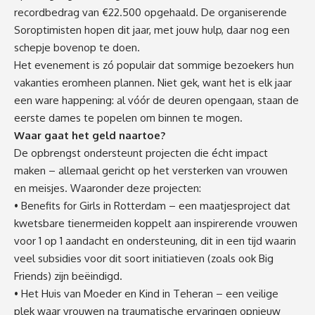
recordbedrag van €22.500 opgehaald. De organiserende
Soroptimisten
hopen dit jaar, met jouw hulp, daar nog een
schepje bovenop te doen.
Het evenement is zó populair dat sommige bezoekers hun
vakanties eromheen plannen. Niet gek, want het is elk jaar
een ware happening: al vóór de deuren opengaan, staan de
eerste dames te popelen om binnen te mogen.
Waar gaat het geld naartoe?
De opbrengst ondersteunt projecten die écht impact
maken – allemaal gericht op het versterken van vrouwen
en meisjes
. Waaronder deze projecten:
•
Benefits
for
Girls in Rotterdam – een maatjesproject dat
kwetsbare tienermeiden koppelt aan inspirerende vrouwen
voor 1 op 1 aandacht en ondersteuning
,
dit
in een tijd waarin
veel subsidies voor dit soort initiatieven (zoals ook Big
Friends
) zijn
beëindigd
.
•
Het Huis van Moeder en Kind in Teheran – een veilige
plek waar vrouwen na traumatische ervaringen opnieuw