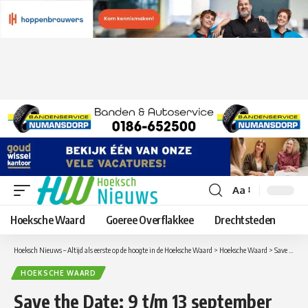
Aa
Lettergrootte
aanpassen
Hoeksche Waard
Goeree Overflakkee
Drechtsteden
Hoeksch Nieuws – Altijd als eerste op de hoogte in de Hoeksche Waard
>
Hoeksche Waard
>
Save the Date: 9 t/m 13 september 2025 Schatzoeken voor goede doelen – 5 dagen Pop-Up Modefeest in Oud-Beijerland
HOEKSCHE WAARD
Save the Date: 9 t/m 13 september