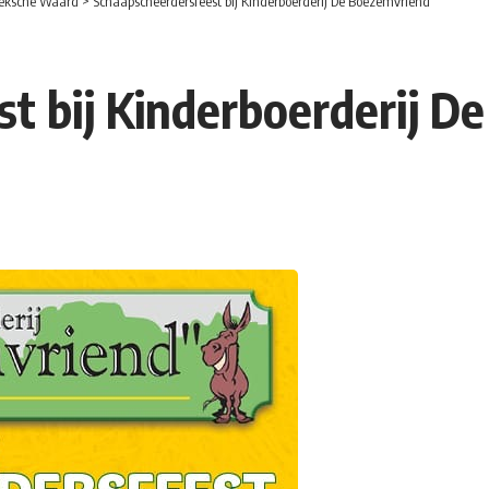
eksche Waard
>
Schaapscheerdersfeest bij Kinderboerderij De Boezemvriend
t bij Kinderboerderij D