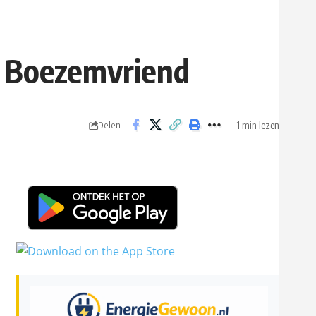
e Boezemvriend
1 min lezen
Delen