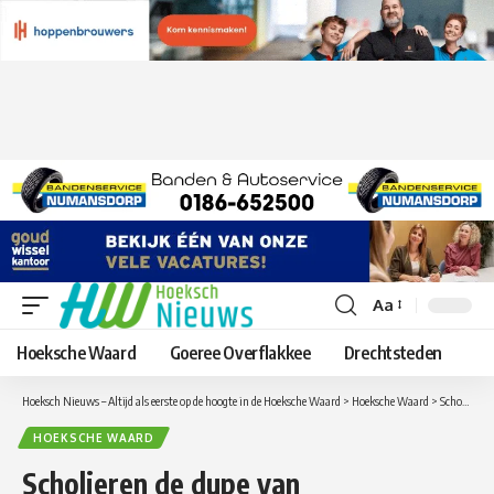
Aa
Lettergrootte
aanpassen
Hoeksche Waard
Goeree Overflakkee
Drechtsteden
Hoeksch Nieuws – Altijd als eerste op de hoogte in de Hoeksche Waard
>
Hoeksche Waard
>
Scholieren de dupe van Busabonnement Arriva in Hoeksche Waard
HOEKSCHE WAARD
Scholieren de dupe van