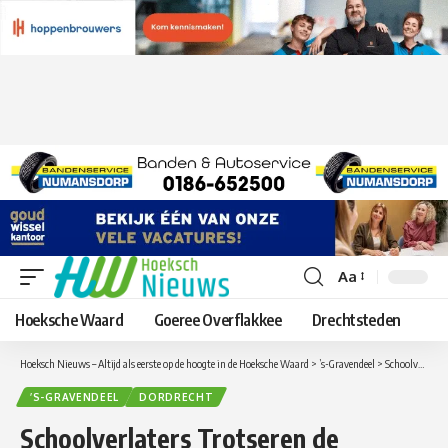
Aa
Lettergrootte
aanpassen
Hoeksche Waard
Goeree Overflakkee
Drechtsteden
Hoeksch Nieuws – Altijd als eerste op de hoogte in de Hoeksche Waard
>
’s-Gravendeel
>
Schoolverlaters Trotseren de Kiltunnel
’S-GRAVENDEEL
DORDRECHT
Schoolverlaters Trotseren de