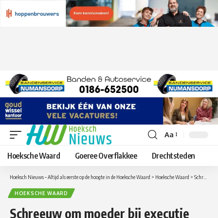
Aa
Lettergrootte
aanpassen
Hoeksche Waard
Goeree Overflakkee
Drechtsteden
Hoeksch Nieuws – Altijd als eerste op de hoogte in de Hoeksche Waard
>
Hoeksche Waard
>
Schreeuw om moeder bij executie Heinenoord genomineerd voor Compliment
HOEKSCHE WAARD
Schreeuw om moeder bij executie