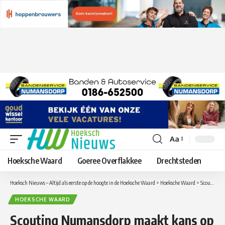
Aa
Lettergrootte
aanpassen
Hoeksche Waard
Goeree Overflakkee
Drechtsteden
Hoeksch Nieuws – Altijd als eerste op de hoogte in de Hoeksche Waard
>
Hoeksche Waard
>
Scouting Numansdorp maakt kans op donatie ING Fonds
HOEKSCHE WAARD
Scouting Numansdorp maakt kans op