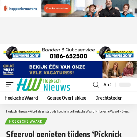
Aa
Lettergrootte
aanpassen
Hoeksche Waard
Goeree Overflakkee
Drechtsteden
Hoeksch Nieuws – Altijd als eerste op de hoogte in de Hoeksche Waard
>
Hoeksche Waard
>
Sfeervol genieten tijdens ‘Picknick op ’t Fort’ op Fort Buitensluis
HOEKSCHE WAARD
Sfeervol genieten tijdens ‘Picknick